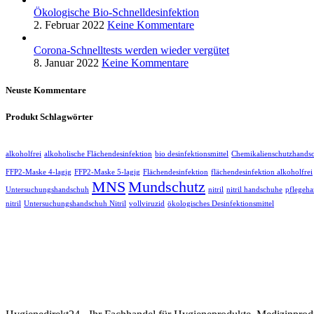
Ökologische Bio-Schnelldesinfektion
2. Februar 2022
Keine Kommentare
Corona-Schnelltests werden wieder vergütet
8. Januar 2022
Keine Kommentare
Neuste Kommentare
Produkt Schlagwörter
alkoholfrei
alkoholische Flächendesinfektion
bio desinfektionsmittel
Chemikalienschutzhands
FFP2-Maske 4-lagig
FFP2-Maske 5-lagig
Flächendesinfektion
flächendesinfektion alkoholfrei
MNS
Mundschutz
Untersuchungshandschuh
nitril
nitril handschuhe
pflegeh
nitril
Untersuchungshandschuh Nitril
vollviruzid
ökologisches Desinfektionsmittel