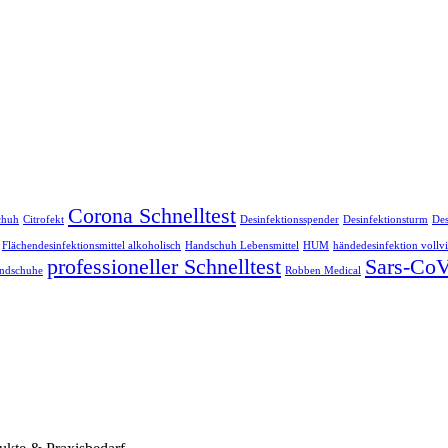
Corona Schnelltest
chuh
Citrofekt
Desinfektionsspender
Desinfektionsturm
Des
Flächendesinfektionsmittel alkoholisch
Handschuh Lebensmittel
HUM
händedesinfektion vollv
professioneller Schnelltest
Sars-CoV
andschuhe
Robben Medical