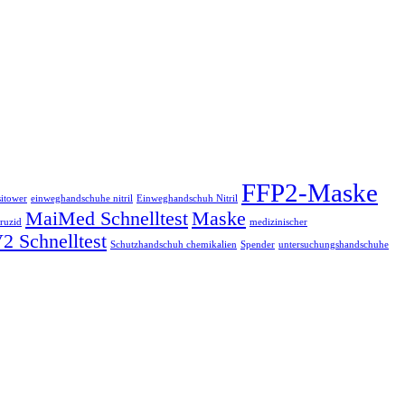
FFP2-Maske
itower
einweghandschuhe nitril
Einweghandschuh Nitril
MaiMed Schnelltest
Maske
iruzid
medizinischer
2 Schnelltest
Schutzhandschuh chemikalien
Spender
untersuchungshandschuhe