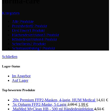
forma-care
Kategorien
Alle
Produkte
Praxisbedarf
2 Produkt
DesiTower
1 Produkt
Flächendesinfektion
3 Produkt
Händedesinfektion
4 Produkt
Schnelltests
2 Produkt
Schutzausrüstung
7 Produkt
Schließen
Lager-Status
Im Angebot
Auf Lager
Top bewertete Produkte
20x Premium FFP2-Masken, 4-lagig, HUM Medical
14,61
€
5x Opharm FFP2-Maske, 5-Lagig
2,99
€
1,99
€
MaiMed MyClean HB - 500 ml Händedesinfektion
4,51
€