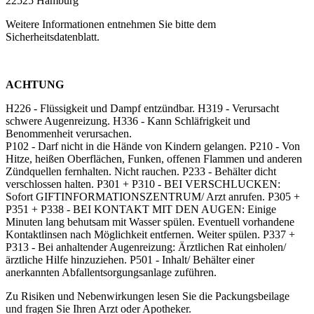
22525 Hamburg
Weitere Informationen entnehmen Sie bitte dem
Sicherheitsdatenblatt.
ACHTUNG
H226 - Flüssigkeit und Dampf entzündbar. H319 - Verursacht
schwere Augenreizung. H336 - Kann Schläfrigkeit und
Benommenheit verursachen.
P102 - Darf nicht in die Hände von Kindern gelangen. P210 - Von
Hitze, heißen Oberflächen, Funken, offenen Flammen und anderen
Zündquellen fernhalten. Nicht rauchen. P233 - Behälter dicht
verschlossen halten. P301 + P310 - BEI VERSCHLUCKEN:
Sofort GIFTINFORMATIONSZENTRUM/ Arzt anrufen. P305 +
P351 + P338 - BEI KONTAKT MIT DEN AUGEN: Einige
Minuten lang behutsam mit Wasser spülen. Eventuell vorhandene
Kontaktlinsen nach Möglichkeit entfernen. Weiter spülen. P337 +
P313 - Bei anhaltender Augenreizung: Ärztlichen Rat einholen/
ärztliche Hilfe hinzuziehen. P501 - Inhalt/ Behälter einer
anerkannten Abfallentsorgungsanlage zuführen.
Zu Risiken und Nebenwirkungen lesen Sie die Packungsbeilage
und fragen Sie Ihren Arzt oder Apotheker.