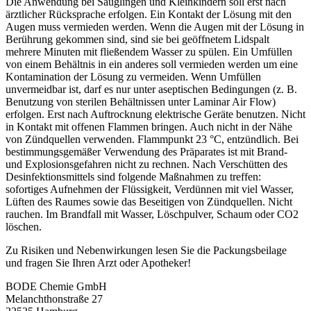
Die Anwendung bei Säuglingen und Kleinkindern soll erst nach
ärztlicher Rücksprache erfolgen. Ein Kontakt der Lösung mit den
Augen muss vermieden werden. Wenn die Augen mit der Lösung in
Berührung gekommen sind, sind sie bei geöffnetem Lidspalt
mehrere Minuten mit fließendem Wasser zu spülen. Ein Umfüllen
von einem Behältnis in ein anderes soll vermieden werden um eine
Kontamination der Lösung zu vermeiden. Wenn Umfüllen
unvermeidbar ist, darf es nur unter aseptischen Bedingungen (z. B.
Benutzung von sterilen Behältnissen unter Laminar Air Flow)
erfolgen. Erst nach Auftrocknung elektrische Geräte benutzen. Nicht
in Kontakt mit offenen Flammen bringen. Auch nicht in der Nähe
von Zündquellen verwenden. Flammpunkt 23 °C, entzündlich. Bei
bestimmungsgemäßer Verwendung des Präparates ist mit Brand-
und Explosionsgefahren nicht zu rechnen. Nach Verschütten des
Desinfektionsmittels sind folgende Maßnahmen zu treffen:
sofortiges Aufnehmen der Flüssigkeit, Verdünnen mit viel Wasser,
Lüften des Raumes sowie das Beseitigen von Zündquellen. Nicht
rauchen. Im Brandfall mit Wasser, Löschpulver, Schaum oder CO2
löschen.
Zu Risiken und Nebenwirkungen lesen Sie die Packungsbeilage
und fragen Sie Ihren Arzt oder Apotheker!
BODE Chemie GmbH
Melanchthonstraße 27