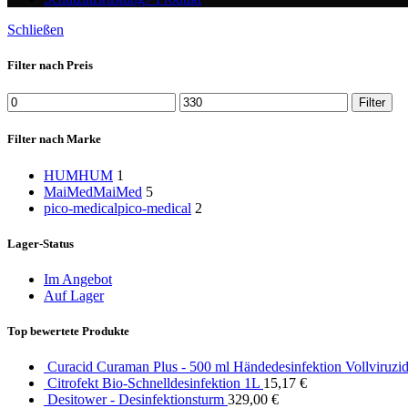
Schließen
Filter nach Preis
Min
Max
Filter
price
price
Filter nach Marke
HUM
HUM
1
MaiMed
MaiMed
5
pico-medical
pico-medical
2
Lager-Status
Im Angebot
Auf Lager
Top bewertete Produkte
Curacid Curaman Plus - 500 ml Händedesinfektion Vollviruzi
Citrofekt Bio-Schnelldesinfektion 1L
15,17
€
Desitower - Desinfektionsturm
329,00
€