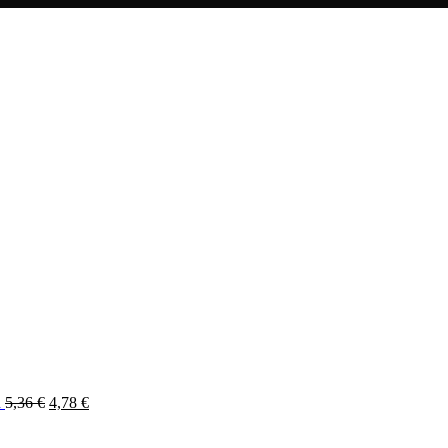
d
5,36
€
4,78
€