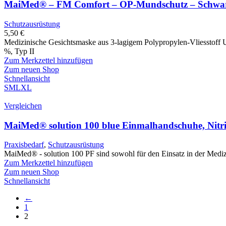
MaiMed® – FM Comfort – OP-Mundschutz – Schwa
Schutzausrüstung
5,50
€
Medizinische Gesichtsmaske aus 3-lagigem Polypropylen-Vliesstoff Un
%, Typ II
Zum Merkzettel hinzufügen
Zum neuen Shop
Schnellansicht
S
M
L
XL
Vergleichen
MaiMed® solution 100 blue Einmalhandschuhe, Nitri
Praxisbedarf
,
Schutzausrüstung
MaiMed® - solution 100 PF sind sowohl für den Einsatz in der Medizin
Zum Merkzettel hinzufügen
Zum neuen Shop
Schnellansicht
←
1
2