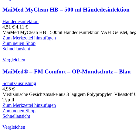
MaiMed MyClean HB – 500 ml Händedesinfektion
Händedesinfektion
4,51
€
4,11
€
MaiMed MyClean HB - 500ml Händedesinfektion VAH-Gelistet, begre
Zum Merkzettel hinzufügen
Zum neuen Shop
Schnellansicht
Vergleichen
MaiMed® – FM Comfort – OP-Mundschutz – Blau
Schutzausrüstung
4,95
€
Medizinische Gesichtsmaske aus 3-lagigem Polypropylen-Vliesstoff Uni
Typ II
Zum Merkzettel hinzufügen
Zum neuen Shop
Schnellansicht
Vergleichen