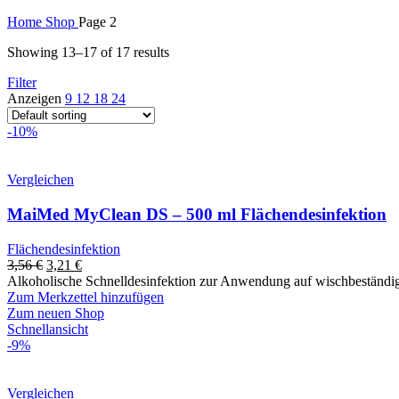
Home
Shop
Page 2
Showing 13–17 of 17 results
Filter
Anzeigen
9
12
18
24
-10%
Vergleichen
MaiMed MyClean DS – 500 ml Flächendesinfektion
Flächendesinfektion
3,56
€
3,21
€
Alkoholische Schnelldesinfektion zur Anwendung auf wischbeständi
Zum Merkzettel hinzufügen
Zum neuen Shop
Schnellansicht
-9%
Vergleichen